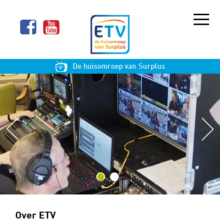
De huisomroep van Surplus
•
•
Over ETV